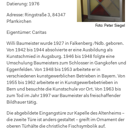
Datierung:
1976
Adresse:
Ringstraße 3, 84347
Pfarrkirchen
Foto: Peter Siegel
Eigentümer:
Caritas
Willi Baumeister wurde 1927 in Falkenberg /Ndb. geboren.
Von 1942 bis 1944 absolvierte er eine Ausbildung als
Kunstschmied in Augsburg. 1946 bis 1948 folgte eine
Umschulung Baumeisters zum Schlosser in Gangkofen und
Eggenfelden. Von 1948 bis 1953 arbeitete er in
verschiedenen kunstgewerblichen Betrieben in Bayern. Von
1955 bis 1962 arbeitete er in Kunstgewerbebetrieben in
Bern und besuchte die Kunstschule vor Ort. Von 1963 bis
zum Tod im Jahr 1997 war Baumeister als freischaffender
Bildhauer tätig.
Die abgebildete Eingangstüre zur Kapelle des Altenheims
–
die zweite Türe ist anders gestaltet
–
greift im Ornament der
oberen Türhälte die christliche Fischsymbolik auf.