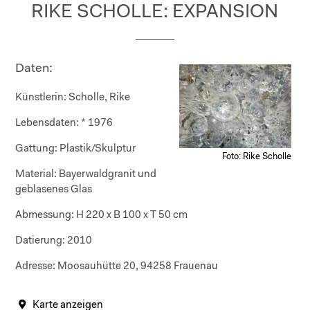
RIKE SCHOLLE: EXPANSION
Daten:
Künstlerin:
Scholle, Rike
Lebensdaten:
* 1976
Gattung:
Plastik/Skulptur
Foto: Rike Scholle
Material:
Bayerwaldgranit und
geblasenes Glas
Abmessung:
H 220 x B 100 x T 50 cm
Datierung:
2010
Adresse:
Moosauhütte 20, 94258 Frauenau
Karte anzeigen