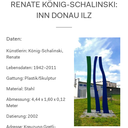
RENATE KÖNIG-SCHALINSKI:
INN DONAU ILZ
Daten:
Künstlerin:
König-Schalinski,
Renate
Lebensdaten:
1942–2011
Gattung:
Plastik/Skulptur
Material:
Stahl
Abmessung:
4,44 x 1,60 x 0,12
Meter
Datierung:
2002
Adresse:
Kreuzung Gretli-