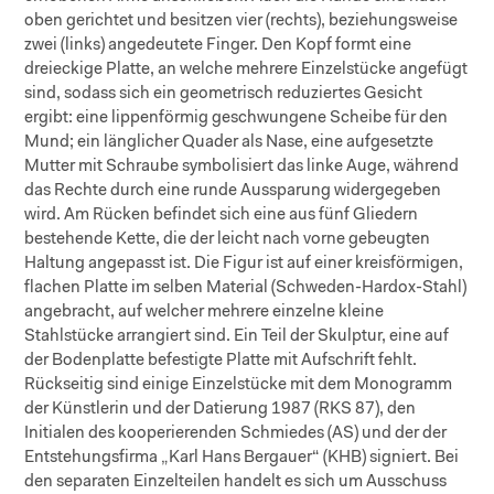
oben gerichtet und besitzen vier (rechts), beziehungsweise
zwei (links) angedeutete Finger. Den Kopf formt eine
dreieckige Platte, an welche mehrere Einzelstücke angefügt
sind, sodass sich ein geometrisch reduziertes Gesicht
ergibt: eine lippenförmig geschwungene Scheibe für den
Mund; ein länglicher Quader als Nase, eine aufgesetzte
Mutter mit Schraube symbolisiert das linke Auge, während
das Rechte durch eine runde Aussparung widergegeben
wird. Am Rücken befindet sich eine aus fünf Gliedern
bestehende Kette, die der leicht nach vorne gebeugten
Haltung angepasst ist. Die Figur ist auf einer kreisförmigen,
flachen Platte im selben Material (Schweden-Hardox-Stahl)
angebracht, auf welcher mehrere einzelne kleine
Stahlstücke arrangiert sind. Ein Teil der Skulptur, eine auf
der Bodenplatte befestigte Platte mit Aufschrift fehlt.
Rückseitig sind einige Einzelstücke mit dem Monogramm
der Künstlerin und der Datierung 1987 (RKS 87), den
Initialen des kooperierenden Schmiedes (AS) und der der
Entstehungsfirma „Karl Hans Bergauer“ (KHB) signiert. Bei
den separaten Einzelteilen handelt es sich um Ausschuss