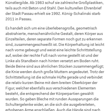
Künstlergilde. Ab 1983 schuf sie zahlreiche Großplastiken,
teils auch mit Beton und Stahl. Den kulturellen Ehrenbrief
der Stadt Passau erhielt sie 1992. König-Schalinski starb
2011 in Passau.
Es handelt sich um eine überlebensgroße, geometrisch
abstrahierte, menschenähnliche Gestalt, deren Körper aus
Einzelteilen, deren separate Formen noch gut zu erkennen
sind, zusammengeschweißt ist. Die Körperhaltung ist leicht
nach vorne gebeugt und weist eine leichte Schrittstellung
auf, wobei der rechte Fuß nach vorne gestellt ist und der
Linke als Standbein nach hinten versetzt am Boden ruht.
Beide Beine sind aus ähnlichen Stücken zusammengefügt;
die Knie werden durch große Muttern angedeutet. Trotz der
Schrittstellung ist die schmale Hüfte gerade und verbindet
die relativ kurzen Beine mit dem breiten Oberkörper der
Figur, welcher ebenfalls aus verschiedenen Elementen
besteht, die entsprechend der Körperpartien gewählt
wurden. So geben Bleche mit runden Aussparungen die
Schultergelenke wider, an die sich die ausgebreiteten,
erhobenen Arme anschließen. Auch die Hände sind nach