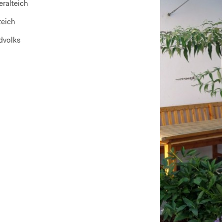
eralteich
teich
dvolks