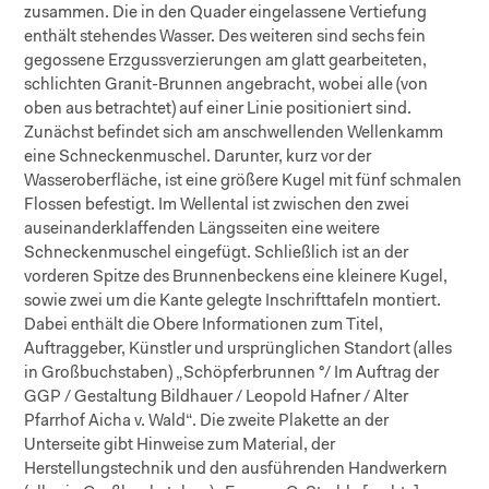
zusammen. Die in den Quader eingelassene Vertiefung
enthält stehendes Wasser. Des weiteren sind sechs fein
gegossene Erzgussverzierungen am glatt gearbeiteten,
schlichten Granit-Brunnen angebracht, wobei alle (von
oben aus betrachtet) auf einer Linie positioniert sind.
Zunächst befindet sich am anschwellenden Wellenkamm
eine Schneckenmuschel. Darunter, kurz vor der
Wasseroberfläche, ist eine größere Kugel mit fünf schmalen
Flossen befestigt. Im Wellental ist zwischen den zwei
auseinanderklaffenden Längsseiten eine weitere
Schneckenmuschel eingefügt. Schließlich ist an der
vorderen Spitze des Brunnenbeckens eine kleinere Kugel,
sowie zwei um die Kante gelegte Inschrifttafeln montiert.
Dabei enthält die Obere Informationen zum Titel,
Auftraggeber, Künstler und ursprünglichen Standort (alles
in Großbuchstaben) „Schöpferbrunnen °/ Im Auftrag der
GGP / Gestaltung Bildhauer / Leopold Hafner / Alter
Pfarrhof Aicha v. Wald“. Die zweite Plakette an der
Unterseite gibt Hinweise zum Material, der
Herstellungstechnik und den ausführenden Handwerkern