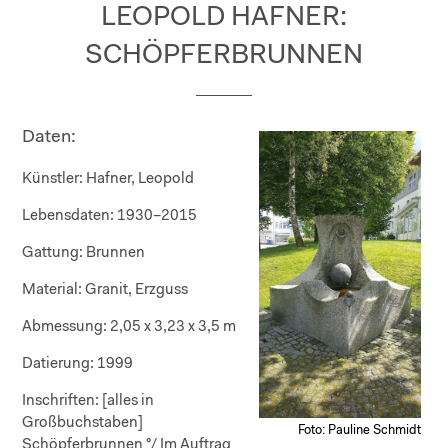
LEOPOLD HAFNER:
SCHÖPFERBRUNNEN
Daten:
Künstler:
Hafner, Leopold
Lebensdaten:
1930–2015
Gattung:
Brunnen
Material:
Granit, Erzguss
Abmessung:
2,05 x 3,23 x 3,5 m
Datierung:
1999
Inschriften:
[alles in
Großbuchstaben]
Foto: Pauline Schmidt
Schöpferbrunnen °/ Im Auftrag