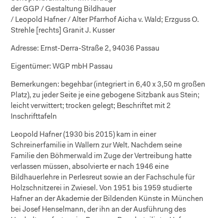
der GGP / Gestaltung Bildhauer
/ Leopold Hafner / Alter Pfarrhof Aicha v. Wald; Erzguss O.
Strehle [rechts] Granit J. Kusser
Adresse:
Ernst-Derra-Straße 2, 94036 Passau
Eigentümer:
WGP mbH Passau
Bemerkungen:
begehbar (integriert in 6,40 x 3,50 m großen
Platz), zu jeder Seite je eine gebogene Sitzbank aus Stein;
leicht verwittert; trocken gelegt; Beschriftet mit 2
Inschrifttafeln
Leopold Hafner (1930 bis 2015) kam in einer
Schreinerfamilie in Wallern zur Welt. Nachdem seine
Familie den Böhmerwald im Zuge der Vertreibung hatte
verlassen müssen, absolvierte er nach 1946 eine
Bildhauerlehre in Perlesreut sowie an der Fachschule für
Holzschnitzerei in Zwiesel. Von 1951 bis 1959 studierte
Hafner an der Akademie der Bildenden Künste in München
bei Josef Henselmann, der ihn an der Ausführung des