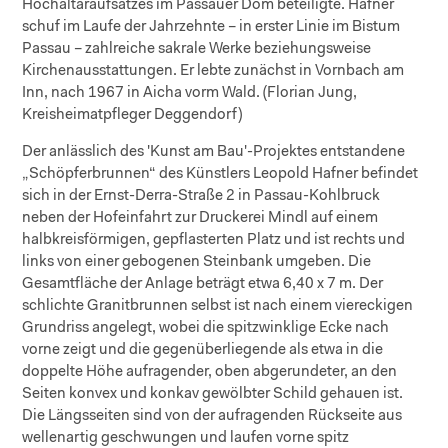
Hochaltaraufsatzes im Passauer Dom beteiligte. Hafner
schuf im Laufe der Jahrzehnte – in erster Linie im Bistum
Passau – zahlreiche sakrale Werke beziehungsweise
Kirchenausstattungen. Er lebte zunächst in Vornbach am
Inn, nach 1967 in Aicha vorm Wald. (Florian Jung,
Kreisheimatpfleger Deggendorf)
Der anlässlich des 'Kunst am Bau'-Projektes entstandene
„Schöpferbrunnen“ des Künstlers Leopold Hafner befindet
sich in der Ernst-Derra-Straße 2 in Passau-Kohlbruck
neben der Hofeinfahrt zur Druckerei Mindl auf einem
halbkreisförmigen, gepflasterten Platz und ist rechts und
links von einer gebogenen Steinbank umgeben. Die
Gesamtfläche der Anlage beträgt etwa 6,40 x 7 m. Der
schlichte Granitbrunnen selbst ist nach einem viereckigen
Grundriss angelegt, wobei die spitzwinklige Ecke nach
vorne zeigt und die gegenüberliegende als etwa in die
doppelte Höhe aufragender, oben abgerundeter, an den
Seiten konvex und konkav gewölbter Schild gehauen ist.
Die Längsseiten sind von der aufragenden Rückseite aus
wellenartig geschwungen und laufen vorne spitz