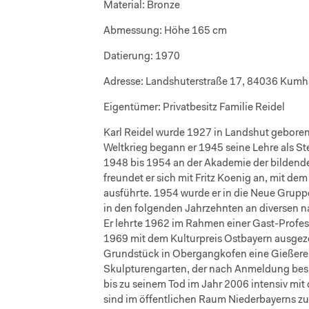
Material:
Bronze
Abmessung:
Höhe 165 cm
Datierung:
1970
Adresse:
Landshuterstraße 17, 84036 Kumha
Eigentümer:
Privatbesitz Familie Reidel
Karl Reidel wurde 1927 in Landshut gebore
Weltkrieg begann er 1945 seine Lehre als S
1948 bis 1954 an der Akademie der bildend
freundet er sich mit Fritz Koenig an, mit d
ausführte. 1954 wurde er in die Neue Gru
in den folgenden Jahrzehnten an diversen n
Er lehrte 1962 im Rahmen einer Gast-Profes
1969 mit dem Kulturpreis Ostbayern ausgez
Grundstück in Obergangkofen eine Gießerei 
Skulpturengarten, der nach Anmeldung besic
bis zu seinem Tod im Jahr 2006 intensiv mi
sind im öffentlichen Raum Niederbayerns zu