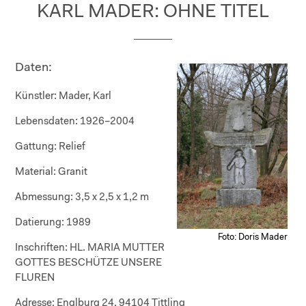
KARL MADER: OHNE TITEL
Daten:
Künstler:
Mader, Karl
Lebensdaten:
1926–2004
Gattung:
Relief
Material:
Granit
Abmessung:
3,5 x 2,5 x 1,2 m
Datierung:
1989
Foto: Doris Mader
Inschriften:
HL. MARIA MUTTER
GOTTES BESCHÜTZE UNSERE
FLUREN
Adresse:
Englburg 24, 94104 Tittling