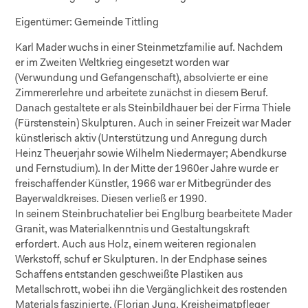
Eigentümer:
Gemeinde Tittling
Karl Mader wuchs in einer Steinmetzfamilie auf. Nachdem
er im Zweiten Weltkrieg eingesetzt worden war
(Verwundung und Gefangenschaft), absolvierte er eine
Zimmererlehre und arbeitete zunächst in diesem Beruf.
Danach gestaltete er als Steinbildhauer bei der Firma Thiele
(Fürstenstein) Skulpturen. Auch in seiner Freizeit war Mader
künstlerisch aktiv (Unterstützung und Anregung durch
Heinz Theuerjahr sowie Wilhelm Niedermayer; Abendkurse
und Fernstudium). In der Mitte der 1960er Jahre wurde er
freischaffender Künstler, 1966 war er Mitbegründer des
Bayerwaldkreises. Diesen verließ er 1990.
In seinem Steinbruchatelier bei Englburg bearbeitete Mader
Granit, was Materialkenntnis und Gestaltungskraft
erfordert. Auch aus Holz, einem weiteren regionalen
Werkstoff, schuf er Skulpturen. In der Endphase seines
Schaffens entstanden geschweißte Plastiken aus
Metallschrott, wobei ihn die Vergänglichkeit des rostenden
Materials faszinierte. (Florian Jung, Kreisheimatpfleger