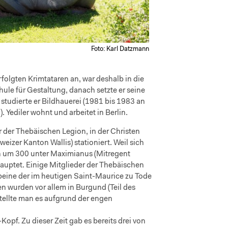
Foto: Karl Datzmann
rfolgten Krimtataren an, war deshalb in die
le für Gestaltung, danach setzte er seine
studierte er Bildhauerei (1981 bis 1983 an
Yediler wohnt und arbeitet in Berlin.
r der Thebäischen Legion, in der Christen
zer Kanton Wallis) stationiert. Weil sich
an um 300 unter Maximianus (Mitregent
auptet. Einige Mitglieder der Thebäischen
beine der im heutigen Saint-Maurice zu Tode
 wurden vor allem in Burgund (Teil des
stellte man es aufgrund der engen
opf. Zu dieser Zeit gab es bereits drei von