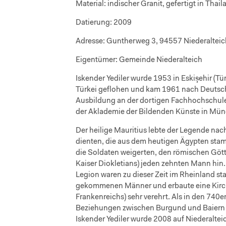
Material:
indischer Granit, gefertigt in Thail
Datierung:
2009
Adresse:
Guntherweg 3, 94557 Niederalteic
Eigentümer:
Gemeinde Niederalteich
Iskender Yediler wurde 1953 in Eskişehir (Tü
Türkei geflohen und kam 1961 nach Deutschl
Ausbildung an der dortigen Fachhochschule f
der Aklademie der Bildenden Künste in Münch
Der heilige Mauritius lebte der Legende nac
dienten, die aus dem heutigen Ägypten stamm
die Soldaten weigerten, den römischen Gött
Kaiser Diokletians) jeden zehnten Mann hin.
Legion waren zu dieser Zeit im Rheinland s
gekommenen Männer und erbaute eine Kirche.
Frankenreichs) sehr verehrt. Als in den 740e
Beziehungen zwischen Burgund und Baiern d
Iskender Yediler wurde 2008 auf Niederaltei