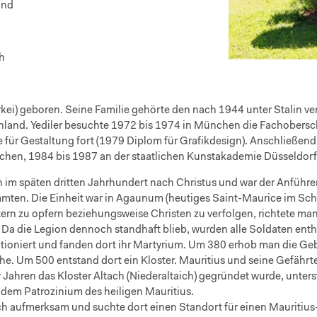
and
h
rkei) geboren. Seine Familie gehörte den nach 1944 unter Stalin ve
and. Yediler besuchte 1972 bis 1974 in München die Fachoberschu
ür Gestaltung fort (1979 Diplom für Grafikdesign). Anschließend 
en, 1984 bis 1987 an der staatlichen Kunstakademie Düsseldorf). 
h im späten dritten Jahrhundert nach Christus und war der Anführe
ten. Die Einheit war in Agaunum (heutiges Saint-Maurice im Schwei
ern zu opfern beziehungsweise Christen zu verfolgen, richtete m
 Da die Legion dennoch standhaft blieb, wurden alle Soldaten enth
tationiert und fanden dort ihr Martyrium. Um 380 erhob man die Ge
 Um 500 entstand dort ein Kloster. Mauritius und seine Gefährten
r Jahren das Kloster Altach (Niederaltaich) gegründet wurde, unter
em Patrozinium des heiligen Mauritius.
ch aufmerksam und suchte dort einen Standort für einen Mauritius-K