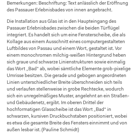
Bemerkungen:
Beschriftung: Text anlässlich der Eröffnung
des Passauer Erlebnisbades von innen angebracht.
Die Installation aus Glas ist in den Haupteingang des
Passauer Erlebnisbades zwischen die beiden Türflügel
integriert. Es handelt sich um eine Fensterscheibe, die als
Kollage aus einem Ausschnitt eines computergestalteten
Luftbildes von Passau und einem Wort, gestaltet ist. Vor
einem monochromen milchig-weißen Hintergrund heben
sich graue und schwarze Linienstrukturen sowie einmalig
das Wort „Bad“ ab, wobei sämtliche Elemente grob-pixelige
Umrisse besitzen. Die gerade und gebogen angeordneten
Linien unterschiedlicher Breite überschneiden sich teils
und verlaufen stellenweise in grobe Rechtecke, wodurch
sich ein unregelmäßiges Muster, angelehnt an ein Straßen-
und Gebäudenetz, ergibt. Im oberen Drittel der
hochformatigen Glasscheibe ist das Wort „Bad“ in
schwarzen, kursiven Druckbuchstaben positioniert, wobei
es etwa die gesamte Breite des Fensters einnimmt und von
außen lesbar ist. (Pauline Schmidt)