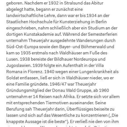
geboren. Nachdem er 1932 in Stralsund das Abitur
abgelegt hatte, begann er zunächst eine
landwirtschaftliche Lehre, dann war er bis 1934 an der
Staatlichen Hochschule für Kunsterziehung in Berlin
eingeschrieben, nahm schließlich aber ein Studium an der
dortigen Kunstakademie auf. Während der Semesterferien
unternahm Theuerjahr ausgedehnte Wanderungen durch
Süd-Ost-Europa sowie den Bayer- und Böhmerwald und
kam so 1935 erstmals nach Waldhäuser am Fuße des
Lusen. 1938 bereiste der Bildhauer Nordeuropa und
Jugoslawien. 1939 folgte ein Aufenthalt in der Villa
Romana in Florenz. 1940 wegen einer Lungenkrankheit als
Soldat entlassen, ließ er sich in Waldhäuser nieder, wo er
eine Familie gründete. 1946/47 war Theuerjahr
Gründungsmitglied der Donau Wald Gruppe, ab 1960
unternahm er 14 Reisen nach Afrika. Er setzte sich vor allem
mit entsprechenden Tiermotiven auseinander. Seine
Berufung sah Theuerjahr darin, Überflüssiges beiseite zu
lassen und sich auf das Wesentliche zu konzentrieren („Die
knappste Aussage ist die beste“). Er verließ nie den von ihm