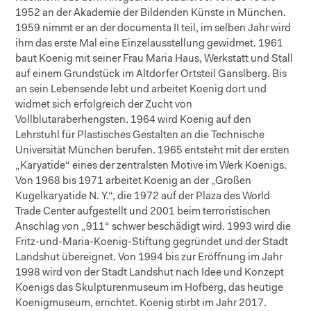
1952 an der Akademie der Bildenden Künste in München.
1959 nimmt er an der documenta II teil, im selben Jahr wird
ihm das erste Mal eine Einzelausstellung gewidmet. 1961
baut Koenig mit seiner Frau Maria Haus, Werkstatt und Stall
auf einem Grundstück im Altdorfer Ortsteil Ganslberg. Bis
an sein Lebensende lebt und arbeitet Koenig dort und
widmet sich erfolgreich der Zucht von
Vollblutaraberhengsten. 1964 wird Koenig auf den
Lehrstuhl für Plastisches Gestalten an die Technische
Universität München berufen. 1965 entsteht mit der ersten
„Karyatide“ eines der zentralsten Motive im Werk Koenigs.
Von 1968 bis 1971 arbeitet Koenig an der „Großen
Kugelkaryatide N. Y.“, die 1972 auf der Plaza des World
Trade Center aufgestellt und 2001 beim terroristischen
Anschlag von „911“ schwer beschädigt wird. 1993 wird die
Fritz-und-Maria-Koenig-Stiftung gegründet und der Stadt
Landshut übereignet. Von 1994 bis zur Eröffnung im Jahr
1998 wird von der Stadt Landshut nach Idee und Konzept
Koenigs das Skulpturenmuseum im Hofberg, das heutige
Koenigmuseum, errichtet. Koenig stirbt im Jahr 2017.