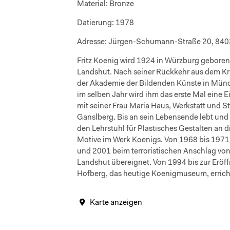
Material:
Bronze
Datierung:
1978
Adresse:
Jürgen-Schumann-Straße 20, 840
Fritz Koenig wird 1924 in Würzburg geboren 
Landshut. Nach seiner Rückkehr aus dem Kri
der Akademie der Bildenden Künste in Münch
im selben Jahr wird ihm das erste Mal eine
mit seiner Frau Maria Haus, Werkstatt und St
Ganslberg. Bis an sein Lebensende lebt und 
den Lehrstuhl für Plastisches Gestalten an 
Motive im Werk Koenigs. Von 1968 bis 1971 a
und 2001 beim terroristischen Anschlag von
Landshut übereignet. Von 1994 bis zur Erö
Hofberg, das heutige Koenigmuseum, erricht
Karte anzeigen