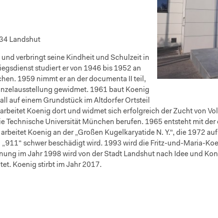
34 Landshut
und verbringt seine Kindheit und Schulzeit in
egsdienst studiert er von 1946 bis 1952 an
en. 1959 nimmt er an der documenta II teil,
 Einzelausstellung gewidmet. 1961 baut Koenig
all auf einem Grundstück im Altdorfer Ortsteil
arbeitet Koenig dort und widmet sich erfolgreich der Zucht von Vo
die Technische Universität München berufen. 1965 entsteht mit der e
rbeitet Koenig an der „Großen Kugelkaryatide N. Y.“, die 1972 auf 
 „911“ schwer beschädigt wird. 1993 wird die Fritz-und-Maria-Ko
ffnung im Jahr 1998 wird von der Stadt Landshut nach Idee und 
et. Koenig stirbt im Jahr 2017.